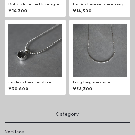
Dot & stone necklace -gree
Dot & stone necklace -onyx
n onyx-
-
¥14,300
¥14,300
Circles stone necklace
Long long necklace
¥30,800
¥36,300
Category
Necklace