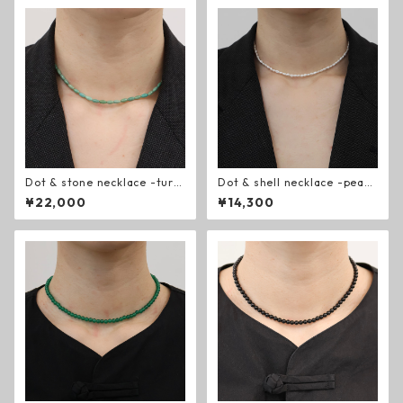
Dot & stone necklace -turq
Dot & shell necklace -pearl
uoise-
-
¥22,000
¥14,300