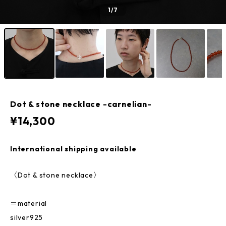
1
/7
Dot & stone necklace -carnelian-
¥14,300
International shipping available
〈Dot & stone necklace〉
＝material
silver925